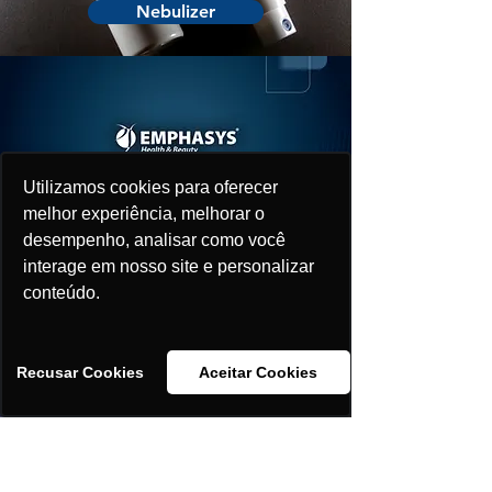
Nebulizer
Contato
Utilizamos cookies para oferecer
Utilizamos cookies para oferecer
melhor experiência, melhorar o
melhor experiência, melhorar o
desempenho, analisar como você
desempenho, analisar como você
Destaques
interage em nosso site e personalizar
interage em nosso site e personalizar
conteúdo.
conteúdo.
Recusar Cookies
Recusar Cookies
Aceitar Cookies
Aceitar Cookies