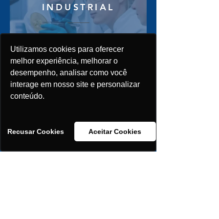
INDUSTRIAL
Cadastre-se e receba
atendimento especializado
Utilizamos cookies para oferecer
para Indústrias
melhor experiência, melhorar o
desempenho, analisar como você
Saiba mais
interage em nosso site e personalizar
conteúdo.
Recusar Cookies
Aceitar Cookies
Baixe nosso catálogo
Cadastre sua Farmácia
Solicite atendimento