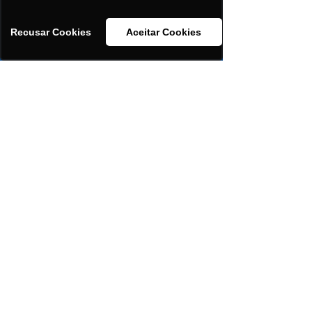
Cadastre sua Farmácia
Recusar Cookies
Aceitar Cookies
Solicite atendimento
Institucional
Sobre a Emphasys
Seja nosso Parceiro
Trabalhe Conosco
Linha de Produtos
Eventos
Dicas de Formulações
Cadastre-se
Solicite seu Orçamento
Ajuda
Entregas
Pagamentos
Devoluções
Cancelamentos
Meus Pedidos