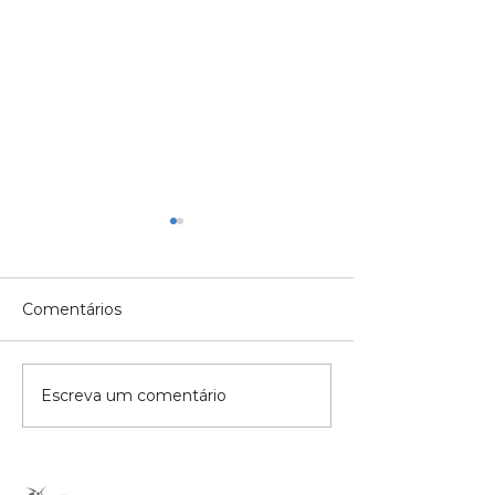
Comentários
Comitê ESG E
Escreva um comentário
Semana da
Sustentabilidade
Emphasys