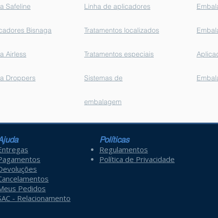
a Safeline
Linha de aplicadores
Embala
icadores Bisnaga
Tratamentos localizados
Embala
a Airless
Tratamentos especiais
Aplica
ha Droppers
Sistemas de
Embala
embalagem
Ajuda
Políticas
Entregas
Regulamentos
Pagamentos
Política de Privacidade
Devoluções
Cancelamentos
Meus Pedidos
SAC - Relacionamento