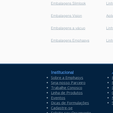
Embalagens Slimlook
Linh
Embalagens Vision
Apl
Embalagens a vácuo
Linh
Embalagens Emphasys
Lin
Institucional
Sobre a Emphasys
Seja nosso Parceiro
Trabalhe Conosco
Linha de Produtos
Eventos
Dicas de Formulações
Cadastre-se
Solicite seu Orçamento