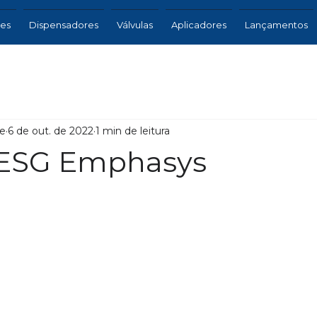
res
Dispensadores
Válvulas
Aplicadores
Lançamentos
e
6 de out. de 2022
1 min de leitura
 ESG Emphasys