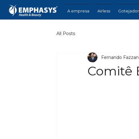
A empresa
Airless
Gotejado
All Posts
Fernando Fazzan
Comitê